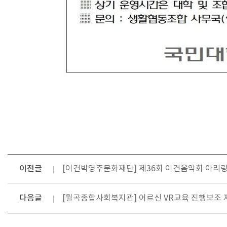
이전글
[이건박영주문화재단] 제36회 이건음악회 아리랑 편
다음글
[월곡종합사회복지관] 어르신 VR교육 진행보조