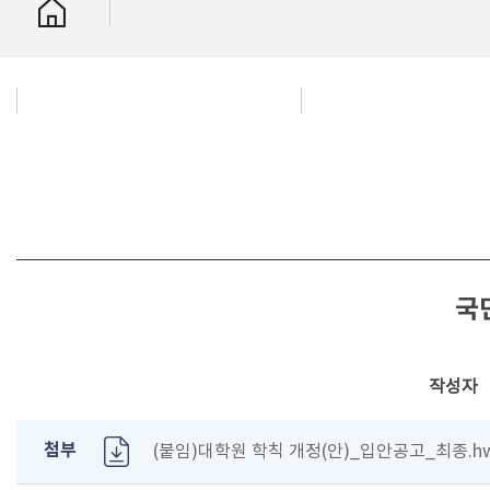
국
작성자
첨부
(붙임)대학원 학칙 개정(안)_입안공고_최종.hwp