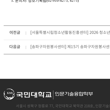
5.
문의처
:
정보기획팀
(02-910-4273, 4275)
이전글
[서울특별시립청소년활동진흥센터] 2026 청소년 서포
다음글
[송파구자원봉사센터] 제15기 송파구자원봉사센터 
서울시 성북구 정릉로 77, 국민대학교 북악관 218호, 인문기술