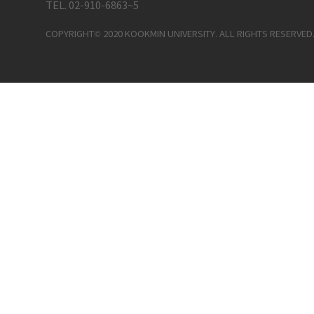
TEL. 02-910-6863~5
COPYRIGHT© 2020 KOOKMIN UNIVERSITY. ALL RIGHTS RESERVED