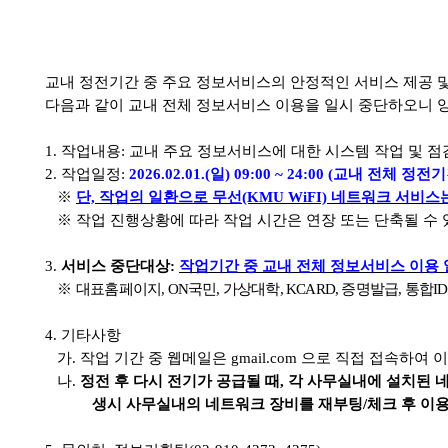
교내 정전기간 중 주요 정보서비스의 안정적인 서비스 제공 
다음과 같이 교내 전체 정보서비스 이용을 일시 중단하오니 
1.
작업내용
:
교내 주요 정보서비스에 대한 시스템 작업 및 점
2.
작업일정
:
2026.02.01.(
일
) 09:00 ~ 24:00 (
교내 전체 정전
※
단, 작업의 일환으로
무선
(KMU WiFI)
네트워크 서비스
※
작업 진행상황에 따라 작업 시간은 연장 또는 단축될 수 
3.
서비스 중단대상
:
작업기간 중 교내 전체 정보서비스 이용
※
대표홈페이지
, ON
국민
,
가상대학
, KCARD,
증명발급
,
통합
ID
4.
기타사항
가
.
작업 기간 중 웹메일은
gmail.com
으로 직접 접속하여 이
나
.
정전 후 다시 전기가 공급될 때
,
각 사무실내에 설치된 
생시 사무실내의 네트워크 장비를 재부팅
/
체크 후 이