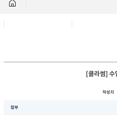
[클라썸] 수
작성자
첨부