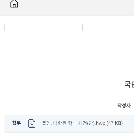
국
작성자
첨부
붙임. 대학원 학칙 개정(안).hwp (47
KB
)