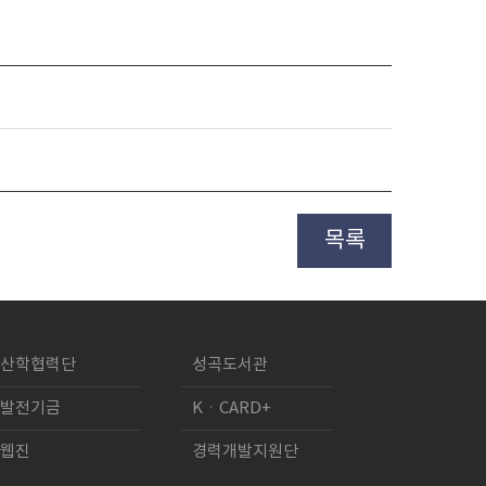
목록
산학협력단
성곡도서관
발전기금
KㆍCARD+
웹진
경력개발지원단