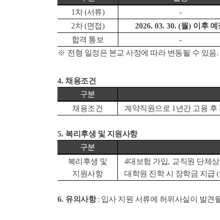
1
차
(
서류
)
-
2
차
(
면접
)
2026. 03. 30. (월
)
이후 예
합격 통보
-
※
전형 일정은 본교 사정에 따라 변동될 수 있음
.
4.
채용조건
구분
채용조건
계약직원으로
1
년간 고용 후
5.
복리후생 및 지원사항
구분
복리후생 및
4
대보험 가입
,
교직원 단체상
지원사항
대학원 진학 시 장학금 지급
(
6.
유의사항
:
입사 지원 서류에 허위사실이 발견