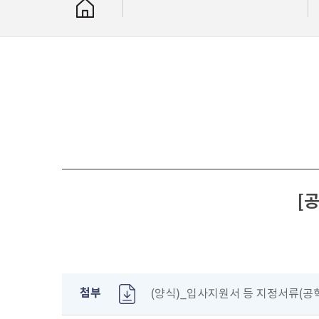
[
첨부
(양식)_입사지원서 등 지정서류(공학