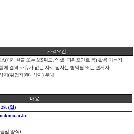
자격요건
OA(
아래한글 또는
MS
워드
,
엑셀
,
파워포인트 등
)
활용 가능자
행에 결격 사유가 없는 자로 남자는 병역필 또는 면제자
상자
(
취업지원대상자
)
우대
내용
. 29. (일
)
ookmin.ac.kr
붙임 양식
)