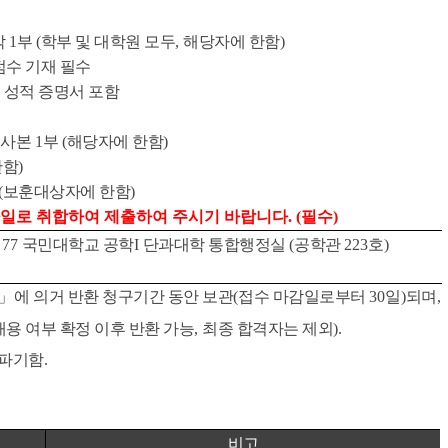
각
1
부
(
학부 및 대학원 모두
,
해당자에 한함
)
점수 기재 필수
 성적 증명서 포함
사본
1
부
(
해당자에 한함
)
한함
)
(
보훈대상자에 한함
)
일로 취합하여 제출하여 주시기 바랍니다
. (
필수
)
77
국민대학교 공학
I
단과대학 통합행정실
(
공학관
223
호
)
」
에 의거 반환 청구기간 동안 보관
(
접수 마감일로부터
30
일
)
되며
,
채용 여부 확정 이후 반환 가능
,
최종 합격자는 제외
).
 파기함
.
비고