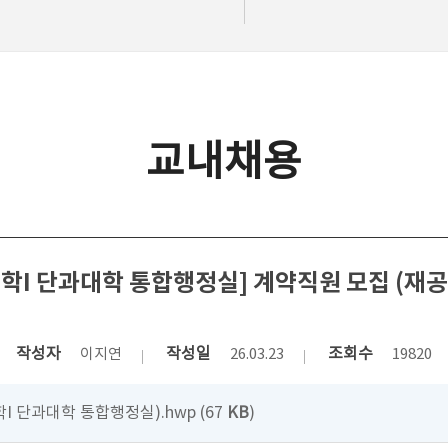
교내채용
공학I 단과대학 통합행정실] 계약직원 모집 (재공
작성자
작성일
조회수
이지연
26.03.23
19820
I 단과대학 통합행정실).hwp (67
KB
)