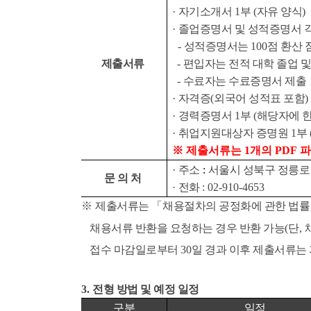
·
자기소개서
1
부
(
자유 양식
)
·
졸업증명서 및 성적증명서 
-
성적증명서는
100
점 환산 
제출서류
-
편입자는 전적 대학 졸업 및
-
수료자는 수료증명서 제출
·
자격증
(
외국어 성적표 포함
)
·
경력증명서
1
부
(
해당자에 
·
취업지원대상자 증명원
1
부
※
제출서류는
1
개의
PDF
파
·
주소
:
서울시 성북구 정릉로
문 의 처
·
전화
: 02-910-4653
※
제출서류는
「
채용절차의 공정화에 관한 법률
채용서류 반환을 요청하는 경우 반환 가능
(
단
,
접수 마감일로부터
30
일 경과 이후 제출서류는
3.
전형 방법 및 예정 일정
구분
일정