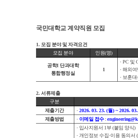
국민대학교 계약직원 모집
1.
모집 분야 및 자격요건
모집 분야
인원
(
명
)
·
PC
및
공학
I
단과대학
1
·
해외여
통합행정실
·
보훈대
2.
서류제출
구분
제출기간
·
2026. 03. 23. (월
) ~ 2026. 03
제출방법
·
이메일 접수
:
engineering
@k
·
입사지원서
1
부
(
붙임 양식
)
·
개인정보 수집
·
이용 동의서
(