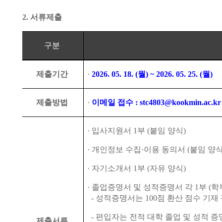
2.
서류제출
구분
제출기간
·
2026. 05. 18. (
월
) ~ 2026. 05. 25. (
월
)
제출방법
·
이메일 접수
: stc4803@kookmin.ac.kr
·
입사지원서
1
부
(
붙임 양식
)
·
개인정보 수집
·
이용 동의서
(
붙임 양
·
자기소개서
1
부
(
자유 양식
)
·
졸업증명서 및 성적증명서 각
1
부
(
학
-
성적증명서는
100
점 환산 점수 기재
-
편입자는 전적 대학 졸업 및 성적 증
제출서류