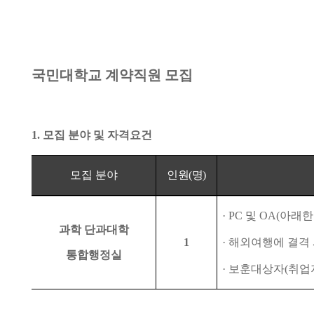
국민대학교 계약직원 모집
1.
모집 분야 및 자격요건
모집 분야
인원
(
명
)
·
PC
및
OA(
아래한
과학 단과대학
1
·
해외여행에 결격 
통합행정실
·
보훈대상자
(
취업