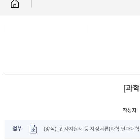
[과학
작성자
첨부
(양식)_입사지원서 등 지정서류(과학 단과대학 