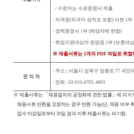
-
수료자는 수료증명서 제출
·
자격증
(
외국어 성적표 포함
)
사본
1
부
·
경력증명서
1
부
(
해당자에 한함
)
·
취업지원대상자 증명원
1
부
(
보훈대상
※
제출서류는
1
개의
PDF
파일로 취합
·
주소
:
서울시 성북구 정릉로
77
국민대
문 의 처
·
전화
: 02-910-4793, 4803
※
제출서류는
「
채용절차의 공정화에 관한 법률
」
에 의거
채용서류 반환을 요청하는 경우 반환 가능
(
단
,
채용 여부 
접수 마감일로부터
30
일 경과 이후 제출서류는 파기함
.