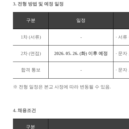
3.
전형 방법 및 예정 일정
구분
일정
1
차
(
서류
)
-
·
서류
2
차
(
면접
)
2026. 05. 26. (
화
)
이후 예정
·
문자
합격 통보
-
·
문자
※
전형 일정은 본교 사정에 따라 변동될 수 있음
.
4.
채용조건
구분