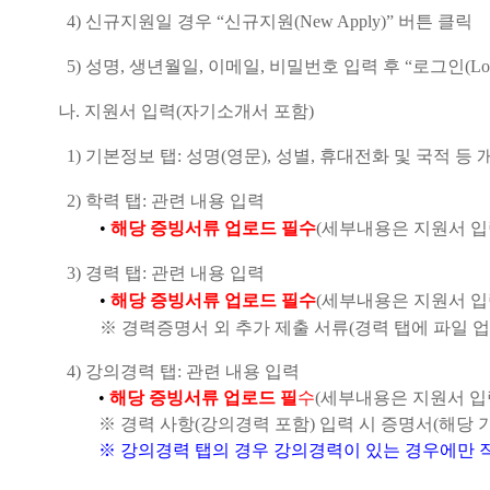
4)
신규지원일 경우
“
신규지원
(New Apply)”
버튼 클릭
5)
성명
,
생년월일
,
이메일
,
비밀번호 입력 후
“
로그인
(Lo
나
.
지원서 입력
(
자기소개서 포함
)
1)
기본정보 탭:
성명
(
영문
),
성별
,
휴대전화 및 국적 등 
2)
학력 탭: 관련 내용 입력
•
해당 증빙서류 업로드 필수
(
세부내용은 지원서 
3)
경력 탭: 관련 내용 입력
•
해당 증빙서류 업로드 필수
(
세부내용은 지원서 
※ 경력증명서 외 추가 제출 서류(경력 탭에 파일 
4)
강의경력 탭: 관련 내용 입력
•
해당 증빙서류 업로드 필
수
(
세부내용은 지원서 입
※
경력 사항
(
강의경력 포함
)
입력 시 증명서
(
해당 
※
강의경력 탭의 경우 강의경력이 있는 경우에만 