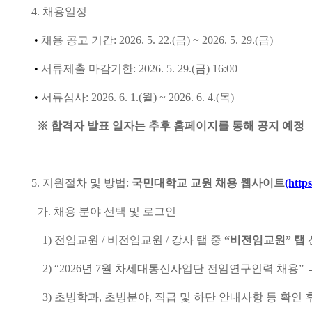
4.
채용일정
•
채용 공고 기간
: 2026. 5. 22.(
금
) ~ 2026. 5. 29.(
금
)
•
서류제출 마감기한
: 2026. 5. 29.(
금
) 16:00
•
서류심사
: 2026. 6. 1.(
월
) ~ 2026. 6. 4.(
목
)
※
합격자 발표 일자는 추후 홈페이지를 통해 공지 예정
5.
지원절차 및 방법
:
국민대학교 교원 채용 웹사이트
(http
가
.
채용 분야 선택 및 로그인
1)
전임교원
/
비전임교원
/
강사 탭 중
“
비전임교원
”
탭
2) “2026
년
7
월 차세대통신사업단 전임연구인력 채용
”
3)
초빙학과
,
초빙분야
,
직급 및 하단 안내사항 등 확인 