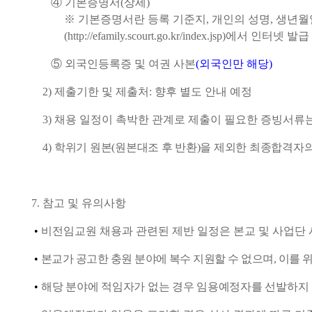
④
기본증명서
(
상세
)
※
기본증명서란 등록 기준지
,
개인의 성명
,
생년월
(http://efamily.scourt.go.kr/index.jsp)
에서 인터넷 발급
⑤
외국인등록증 및 여권 사본
(
외국인만 해당
)
2)
제출기한 및 제출처: 향후 별도 안내 예정
3)
채용 일정이 촉박한 관계로 제출이 필요한 증빙서류는
4)
학위기 원본
(
원본대조 후 반환
)
을 제외한 최종합격자의
7.
참고 및 유의사항
•
비전임교원 채용과 관련된 제반 일정은 본교 및 사업단 
•
본교가 공고한 충원 분야에 복수 지원할 수 없으며
,
이를 
•
해당 분야에 적임자가 없는 경우 임용예정자를 선발하지