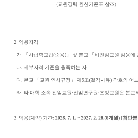
(
교원경력 환산기준표 참조
)
2.
임용자격
가
.
「
사립학교법
(
준용
)
」
및 본교
「
비전임교원 임용에 
나
.
세부자격 기준을 충족하는 자
다
.
본교
「
교원 인사규정
」
제
5
조
(
결격사유
)
각호의 어느
라
.
타 대학 소속 전임교원
·
전임연구원
·
초빙교원은 본교
3.
임용
(
계약
)
기간
:
2026. 7. 1. ~ 2027. 2. 28.(8개월)