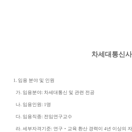
차세대통신사
1.
임용 분야 및 인원
가
.
임용분야: 차세대통신 및 관련 전공
나
.
임용인원
: 1
명
다
.
임용직종: 전임연구교수
라
.
세부자격기준: 연구
‧
교육 환산 경력이
4
년 이상의 자