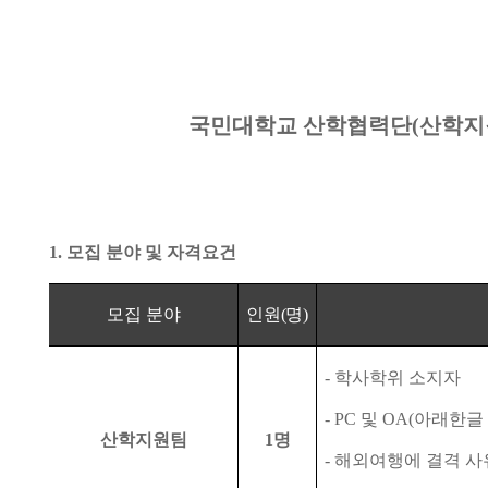
국민대학교 산학협력단(산학지
1.
모집 분야 및 자격요건
모집 분야
인원
(
명
)
-
학사학위 소지자
- PC
및
OA(
아래한글
산학지원팀
1
명
-
해외여행에 결격 사