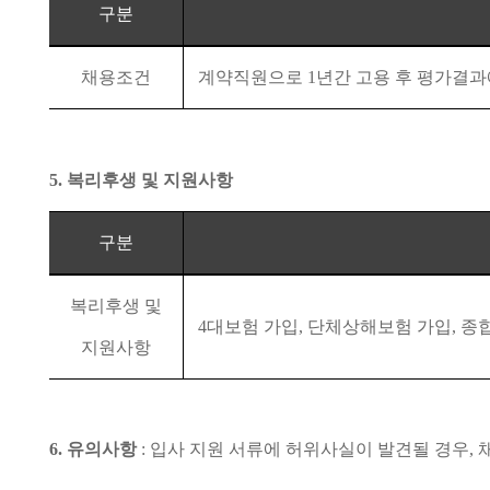
구분
채용조건
계약직원으로
1
년간 고용 후 평가결
5.
복리후생 및 지원사항
구분
복리후생 및
4
대보험 가입
,
단체상해보험 가입
,
종합
지원사항
6.
유의사항
:
입사 지원 서류에 허위사실이 발견될 경우
,