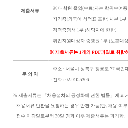
※
대학원 졸업
(
수료
)
자는 학위수여
제출서류
·
자격증
(
외국어 성적표 포함
)
사본
1
부
·
경력증명서
1
부
(
해당자에 한함
)
·
취업지원대상자 증명원
1
부
(
보훈대상
※
제출서류는
1
개의
PDF
파일로 취합
·
주소
:
서울시 성북구 정릉로
77
국민
문 의 처
·
전화
: 02-910-5306
※
제출서류는
「
채용절차의 공정화에 관한 법률
」
에 의
채용서류 반환을 요청하는 경우 반환 가능
(
단
,
채용 여부
접수 마감일로부터
30
일 경과 이후 제출서류는 파기함
.