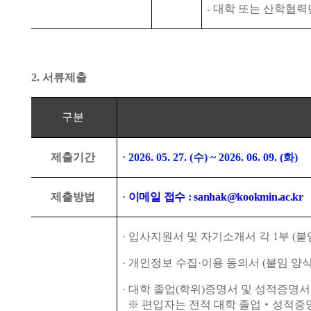
-
대학 또는 산학협력
2.
서류제출
구분
제출기간
·
2026. 05. 27. (
수
) ~ 2026. 06. 09. (
화
)
제출방법
·
이메일 접수
: sanhak@kookmin.ac.kr
·
입사지원서 및 자기소개서 각
1
부
(
붙
·
개인정보 수집
·
이용 동의서
(
붙임 양
·
대학 졸업
(
학위
)
증명서 및 성적증명서
※
편입자는 전적 대학 졸업
‧
성적증