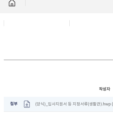
작성자
첨부
(양식)_입사지원서 등 지정서류(생활관).hwp (