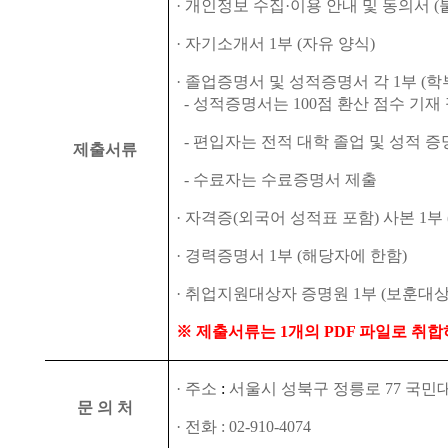
·
개인정보 수집
·
이용 안내 및 동의서
(
·
자기소개서
1
부
(
자유 양식
)
·
졸업증명서 및 성적증명서 각
1
부
(
학
-
성적증명서는
100
점 환산 점수 기재
-
편입자는 전적 대학 졸업 및 성적 증
제출서류
-
수료자는 수료증명서 제출
·
자격증
(
외국어 성적표 포함
)
사본
1
부
·
경력증명서
1
부
(
해당자에 한함
)
·
취업지원대상자 증명원
1
부
(
보훈대상
※
제출서류는
1
개의
PDF
파일로 취합
·
주소
:
서울시 성북구 정릉로
77
국민
문 의 처
·
전화
: 02-910-4074