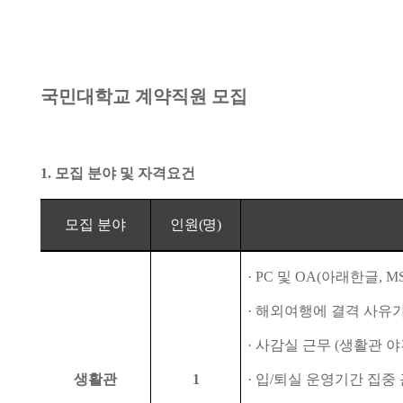
국민대학교 계약직원 모집
1.
모집 분야 및 자격요건
모집 분야
인원
(
명
)
·
PC
및
OA(
아래한글
, M
·
해외여행에 결격 사유가
·
사감실 근무
(
생활관 야
생활관
1
·
입
/
퇴실 운영기간 집중 