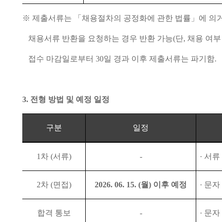
※
제출서류는
「
채용절차의 공정화에 관한 법률
」
에 의
채용서류 반환을 요청하는 경우 반환 가능
(
단
,
채용 여부
접수 마감일로부터
30
일 경과 이후 제출서류는 파기함
.
3.
전형 방법 및 예정 일정
구분
일정
1
차
(
서류
)
-
·
서류
2
차
(
면접
)
2026. 06. 15. (
월
)
이후 예정
·
문자
합격 통보
-
·
문자