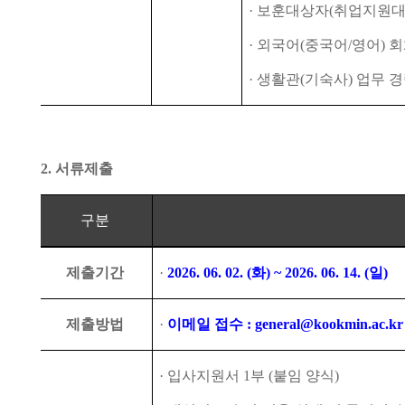
·
보훈대상자
(
취업지원대
·
외국어
(
중국어
/
영어
)
회
·
생활관
(
기숙사
)
업무 경
2.
서류제출
구분
제출기간
·
2026. 06. 02. (
화
) ~ 2026. 06. 14. (
일
)
제출방법
·
이메일 접수
: general@kookmin.ac.kr
·
입사지원서
1
부
(
붙임 양식
)