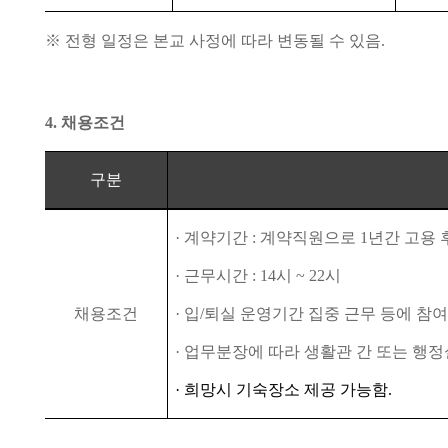
※
전형 일정은 본교 사정에 따라 변동될 수 있음
.
4.
채용조건
구분
·
계약기간
:
계약직원으로
1
년간 고용 
·
근무시간
: 14
시
~ 22
시
채용조건
·
입
/
퇴실 운영기간 집중 근무 등에 참
·
업무분장에 따라 생활관 간 또는 행정
·
희망시 기숙장소 제공 가능함.