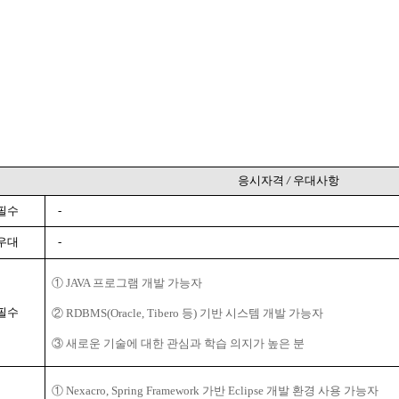
응시자격
/
우대사항
필수
-
우대
-
① JAVA 프로그램 개발 가능자
필수
② RDBMS(Oracle, Tibero 등) 기반 시스템 개발 가능자
③ 새로운 기술에 대한 관심과 학습 의지가 높은 분
① Nexacro, Spring Framework 가반 Eclipse 개발 환경 사용 가능자