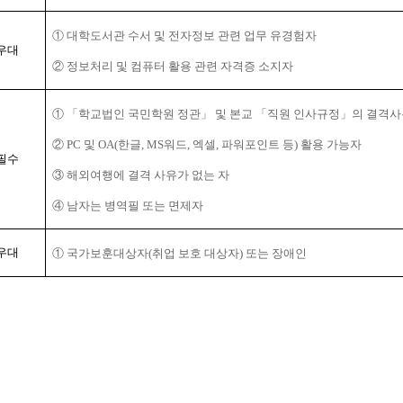
① 대학도서관 수서 및 전자정보 관련 업무 유경험자
우대
② 정보처리 및 컴퓨터 활용 관련 자격증 소지자
① 「학교법인 국민학원 정관」 및 본교 「직원 인사규정」의 결격사
② PC 및 OA(한글, MS워드, 엑셀, 파워포인트 등) 활용 가능자
필수
③ 해외여행에 결격 사유가 없는 자
④ 남자는 병역필 또는 면제자
우대
① 국가보훈대상자(취업 보호 대상자) 또는 장애인