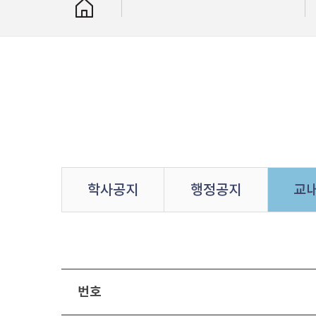
학사공지
행정공지
교
번호