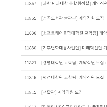
11867
[과학 단과대학 통합행정실] 계약직
11865
[성곡도서관 출판부] 계약직원 모집
11838
[소프트웨어융합대학원 교학팀] 계약직
11830
[기후변화대응사업단] 미래혁신단 
11821
[경영대학원 교학팀] 계약직원 모집 
11816
[행정대학원 교학팀] 계약직원 모집
11815
[생활관] 계약직원 모집