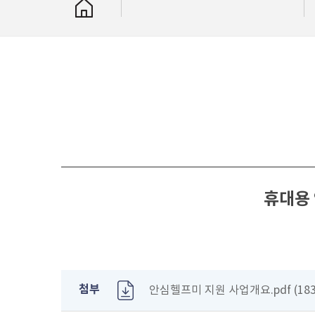
휴대용 
첨부
안심헬프미 지원 사업개요.pdf (18