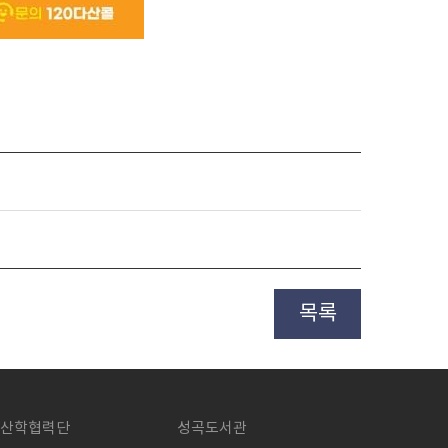
목록
산학협력단
성곡도서관