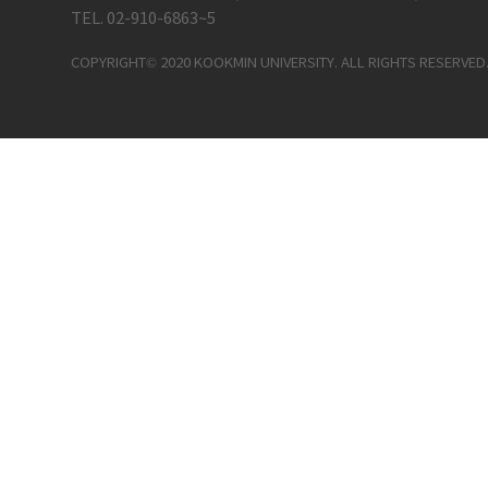
TEL. 02-910-6863~5
COPYRIGHT© 2020 KOOKMIN UNIVERSITY. ALL RIGHTS RESERVED