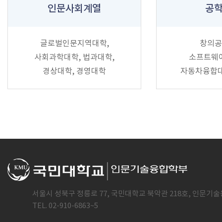
인문사회계열
공
글로벌인문지역대학,
창의공
사회과학대학, 법과대학,
소프트웨
경상대학, 경영대학
자동차융합대
서울시 성북구 정릉로 77, 국민대학교 북악관 218호, 인문기술
TEL. 02-910-6863~5