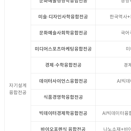
문화예술경영학융합전공
경영
미술·디자인사학융합전공
한국역사+
문화예술사회학융합전공
국어
미디어스포츠마케팅융합전공
미
경제·수학융합전공
경
데이터사이언스융합전공
AI빅
자기설계
융합전공
식품경영학융합전공
빅데이터경제학융합전공
AI빅데이터융
바이오포렌식 융합전공
나노소재+바