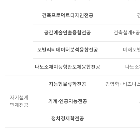
건축프로덕트디자인전공
공간예술연출융합전공
건축설계+공
모빌리티데이터분석융합전공
미래모빌
나노소재지능형반도체융합전공
나노소
지능형물류학전공
경영학+비즈니스
자기설계
기계·인공지능전공
연계전공
정치경제학전공