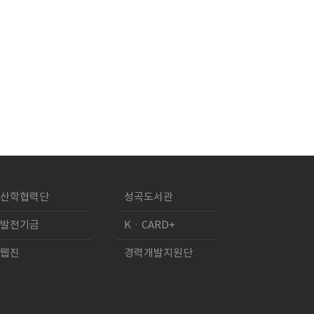
산학협력단
성곡도서관
발전기금
KㆍCARD+
웹진
경력개발지원단