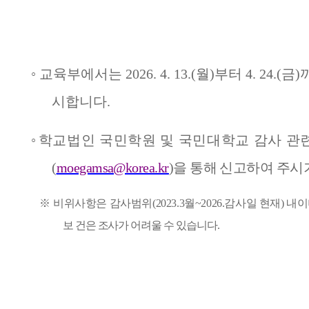
◦
교육부에서는
2026. 4. 13.(
월
)
부터
4. 24.(
금
)
시합니다
.
◦
학
교법인 국민학원 및 국민대학교 감사 관
(
moegamsa@korea.kr
)
을 통해 신고하여 주시
※
비위사항은 감사범위
(2023.3
월
~2026.
감사일 현재
)
내이
보 건은 조사가 어려울 수 있습니다
.