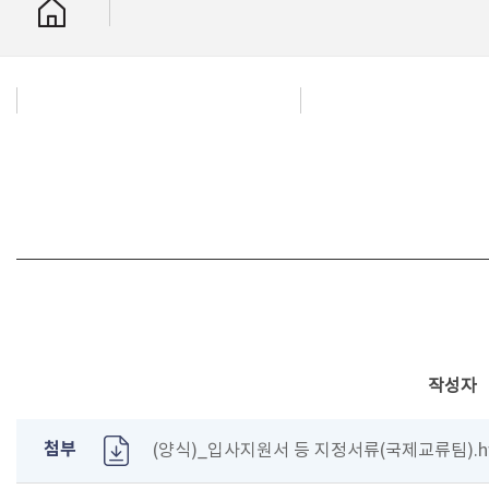
작성자
첨부
(양식)_입사지원서 등 지정서류(국제교류팀).hw