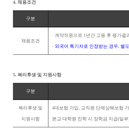
4.
채용조건
구분
·
계약직원으로
1
년간 고용 후 평가결
채용조건
·
외국어 특기자로 인정받는 경우
,
별도
5.
복리후생 및 지원사항
구분
복리후생 및
4
대보험 가입
,
교직원 단체상해보험 
지원사항
본교 대학원 진학 시 장학금 지급
(
일부