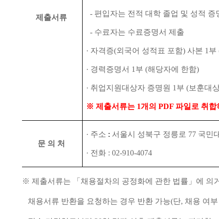
-
편입자는 전적 대학 졸업 및 성적 증
제출서류
-
수료자는 수료증명서 제출
·
자격증
(
외국어 성적표 포함
)
사본
1
부
·
경력증명서
1
부
(
해당자에 한함
)
·
취업지원대상자 증명원
1
부
(
보훈대상
※
제출서류는
1
개의
PDF
파일로 취합
·
주소
:
서울시 성북구 정릉로
77
국민
문 의 처
·
전화
: 02-910-4074
※
제출서류는
「
채용절차의 공정화에 관한 법률
」
에 의
채용서류 반환을 요청하는 경우 반환 가능
(
단
,
채용 여부