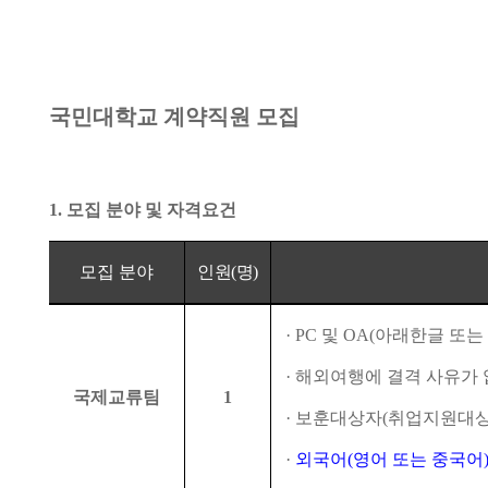
국민대학교 계약직원 모집
1.
모집 분야 및 자격요건
모집 분야
인원
(
명
)
·
PC
및
OA(
아래한글 또
·
해외여행에 결격 사유가 
국제교류팀
1
·
보훈대상자
(
취업지원대상
·
외국어
(
영어 또는 중국어