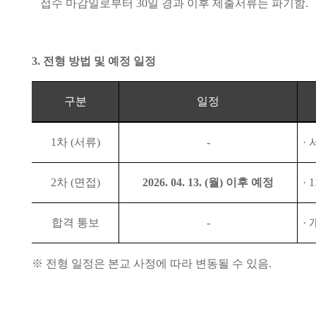
접수 마감일로부터
30
일 경과 이후 제출서류는 파기함
.
3.
전형 방법 및 예정 일정
구분
일정
1
차
(
서류
)
-
·
2
차
(
면접
)
2026. 04. 13. (
월
)
이후 예정
· 1
합격 통보
-
·
※
전형 일정은 본교 사정에 따라 변동될 수 있음
.