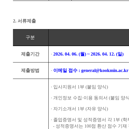
2.
서류제출
구분
제출기간
·
2026. 04. 06. (
월
) ~ 2026. 04. 12. (
일
)
제출방법
·
이메일 접수
: general@kookmin.ac.kr
·
입사지원서
1
부
(
붙임 양식
)
·
개인정보 수집
·
이용 동의서
(
붙임 양
·
자기소개서
1
부
(
자유 양식
)
·
졸업증명서 및 성적증명서 각
1
부
(
학
-
성적증명서는
100
점 환산 점수 기재