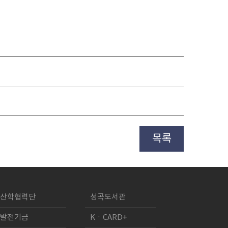
목록
산학협력단
성곡도서관
발전기금
KㆍCARD+