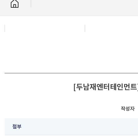
[두남재엔터테인먼트] 
작성자
첨부