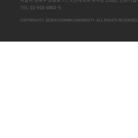
서울시 성북구 정릉로 77, 국민대학교 북악관 218호, 인문기술
TEL. 02-910-6863~5
COPYRIGHT© 2020 KOOKMIN UNIVERSITY. ALL RIGHTS RESERVED