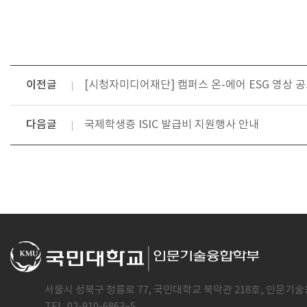
이전글
[시청자미디어재단] 캠퍼스 온-에어 ESG 영상 공모
다음글
국제학생증 ISIC 발급비 지원행사 안내
서울시 성북구 정릉로 77, 국민대학교 북악관 218호, 인문기술
TEL. 02-910-6863~5