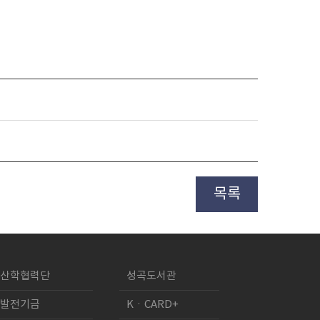
목록
산학협력단
성곡도서관
발전기금
KㆍCARD+