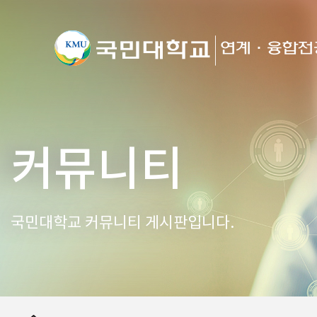
커뮤니티
국민대학교 커뮤니티 게시판입니다.