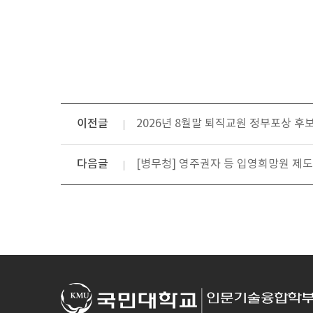
이전글
2026년 8월말 퇴직교원 정부포상 후
다음글
[병무청] 영주권자 등 입영희망원 제도