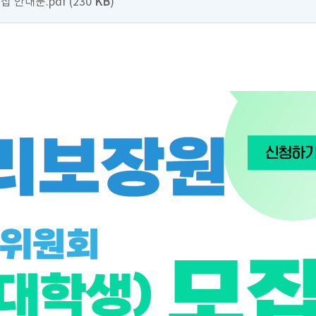
 안내문.pdf (230
KB
)