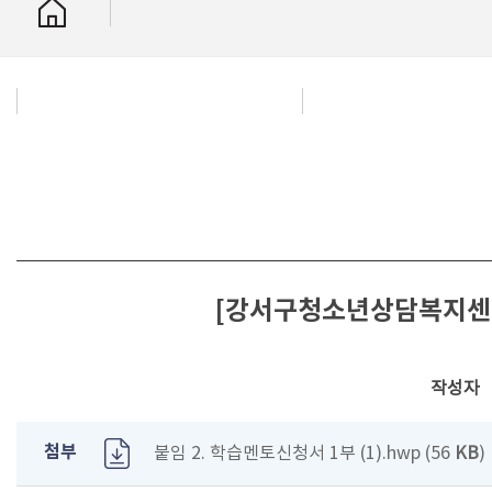
[강서구청소년상담복지센터]
작성자
첨부
붙임 2. 학습멘토신청서 1부 (1).hwp (56
KB
)