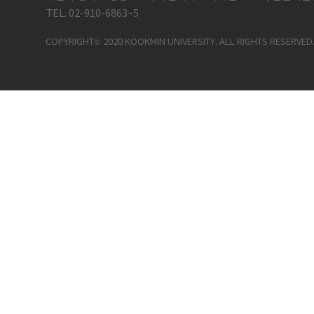
TEL. 02-910-6863~5
COPYRIGHT© 2020 KOOKMIN UNIVERSITY. ALL RIGHTS RESERVED