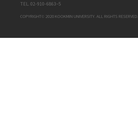
TEL. 02-910-6863~5
COPYRIGHT© 2020 KOOKMIN UNIVERSITY. ALL RIGHTS RESERVED