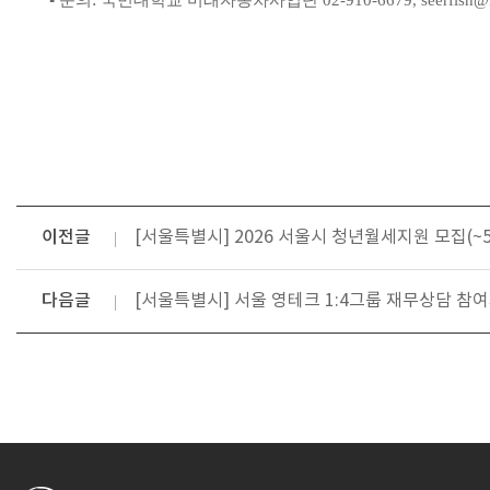
▪
문의
국민대학교 미래자동차사업단
02-910-6679, seerfish@
이전글
[서울특별시] 2026 서울시 청년월세지원 모집(~5/
다음글
[서울특별시] 서울 영테크 1:4그룹 재무상담 참여자