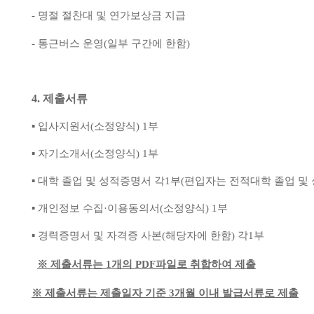
-
명절 절찬대 및 연가보상금 지급
-
통근버스 운영
(
일부 구간에 한함
)
4.
제출서류
▪
입사지원서
(
소정양식
) 1
부
▪
자기소개서
(
소정양식
) 1
부
▪
대학 졸업 및 성적증명서 각
1
부
(
편입자는 전적대학 졸업 및
▪
개인정보 수집
·
이용동의서
(
소정양식
) 1
부
▪
경력증명서 및 자격증 사본
(
해당자에 한함
)
각
1
부
※
제출서류는
1
개의
PDF
파일로 취합하여 제출
※
제출서류는 제출일자 기준
3
개월 이내 발급서류로 제출