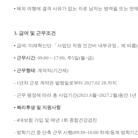
▪
해외 여행에 결격 사유가 없는 자로 남자는 병역필 또는 면
3.
급여 및 근무조건
:
▪
급여
미래혁신단
「
사업단 직원 인건비 내부규정
」
에 따름
(
▪
근무시간
: 09:00 ~ 17:00,
주
5
일
(
월
~
금
)
:
▪
근무형태
계약직
(
기간제
)
- 1
년차 근로 계약은 발령일로부터
2027.02.28.
까지
-
근무 평정에 따라 총 사업기간
(2021.6
월
~2027.2
월
)
동안
1
년
▪
복리후생 및 지원사항
- 4
대보험 가입 및 매년
1
회 종합건강검진
-
방학기간 중 단축 근무 시행
(09:30~16:00
하계
/
동계 방학기간