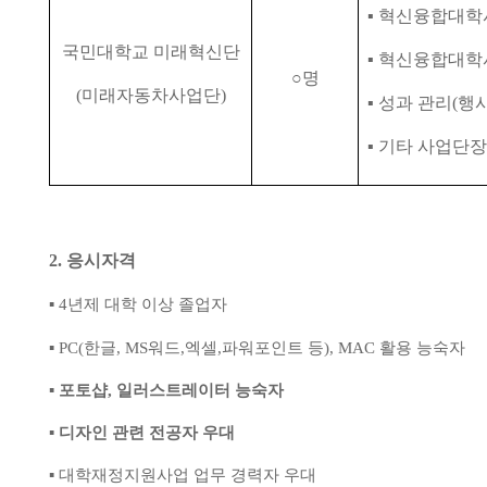
▪
혁신융합대학
국민대학교 미래혁신단
▪
혁신융합대학사
○
명
(
미래자동차사업단
)
▪
성과 관리
(
행
▪
기타 사업단장
2.
응시자격
▪
4
년제 대학 이상 졸업자
▪
PC(
한글
, MS
워드
,
엑셀
,
파워포인트 등
), MAC
활용 능숙자
▪
포토샵
,
일러스트레이터 능숙자
▪
디자인 관련 전공자 우대
▪
대학재정지원사업 업무 경력자 우대