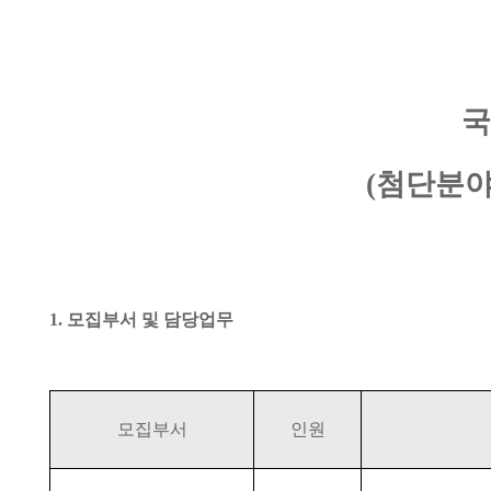
국
(
첨단분야
1.
모집부서 및 담당업무
모집부서
인원