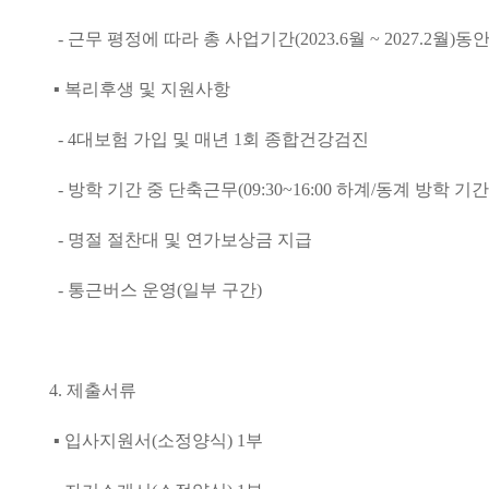
-
근무 평정에 따라 총 사업기간
(2023.6
월
~ 2027.2
월
)
동
▪
복리후생 및 지원사항
- 4
대보험 가입 및 매년
1
회 종합건강검진
-
방학 기간 중 단축근무
(09:30~16:00
하계
/
동계 방학 기간
-
명절 절찬대 및 연가보상금 지급
-
통근버스 운영
(
일부 구간
)
4.
제출서류
▪
입사지원서
(
소정양식
) 1
부