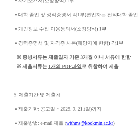
▪
자기소개서
(
소정양식
) 1
부
▪
대학 졸업 및 성적증명서 각
1
부
(
편입자는 전적대학 졸업
▪
개인정보 수집
·
이용동의서
(
소정양식
) 1
부
▪
경력증명서 및 자격증 사본
(
해당자에 한함
)
각
1
부
※
증빙서류는 제출일자 기준
3
개월 이내 서류에 한함
※
제출서류는
1
개의
PDF
파일
로 취합하여 제출
5.
제출기간 및 제출처
▪
제출기한
:
공고일
~ 2025. 9. 21.(일
)
까지
▪
제출방법
: e-mail
제출
(
withms@kookmin.ac.kr
)