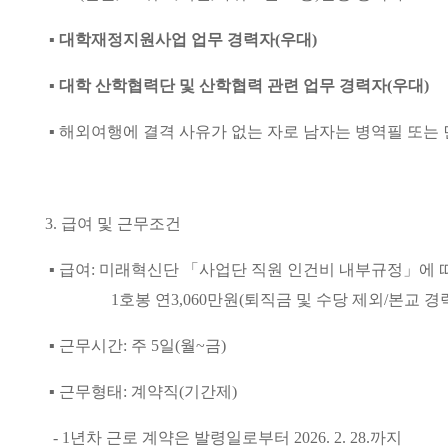
▪
대학재정지원사업 업무 경력자
(
우대
)
▪
대학 산학협력단 및 산학협력 관련 업무 경력자
(
우대
)
▪
해외여행에 결격 사유가 없는 자로 남자는 병역필 또는
3.
급여 및 근무조건
▪
급여
:
미래혁신단 「사업단 직원 인건비 내부규정」에 
1
호봉 연
3,060
만원
(퇴직금 및 수당 제외
/
본교 경
▪
근무시간
:
주
5
일
(
월
~
금
)
▪
근무형태
:
계약직
(
기간제
)
- 1
년차 근로 계약은 발령일로부터
2026. 2. 28.
까지