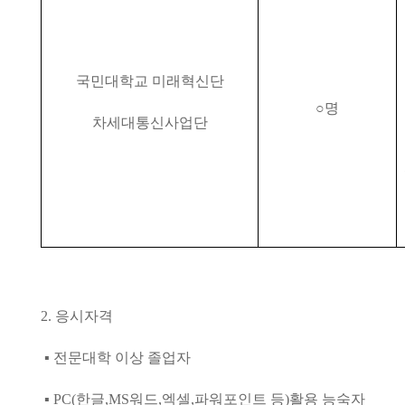
국민대학교 미래혁신단
○
명
차세대통신사업단
2.
응시자격
▪
전문대학 이상 졸업자
▪ PC(
한글
,MS
워드
,
엑셀
,
파워포인트 등
)
활용 능숙자