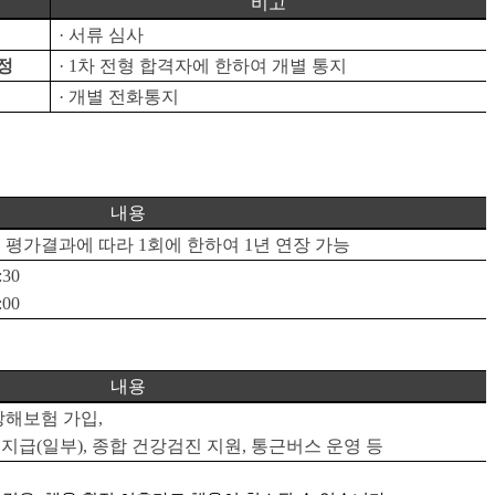
비고
·
서류 심사
정
· 1
차 전형 합격자에 한하여 개별 통지
·
개별 전화통지
내용
후 평가결과에 따라
1
회에 한하여
1
년 연장 가능
:30
:00
내용
상해보험 가입
,
 지급
(
일부
),
종합 건강검진 지원
,
통근버스 운영 등