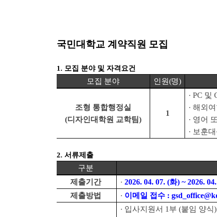
국민대학교 계약직원 모집
1.
모집 분야 및 자격요건
모집 분야
인원
(
명
)
·
PC
및
조형 통합행정실
·
해외여
1
(
디자인대학원 교학팀
)
·
영어 
·
보훈대
2.
서류제출
구분
제출기간
·
2026. 04. 07. (화
) ~ 2026. 04.
제출방법
·
이메일 접수
: gsd_office@k
·
입사지원서
1
부
(
붙임 양식
)