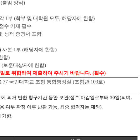
(
붙임 양식
)
각
1
부
(
학부 및 대학원 모두
,
해당자에 한함
)
 점수 기재 필수
및 성적 증명서 포함
출
)
사본
1
부
(
해당자에 한함
)
한함
)
부
(
보훈대상자에 한함
)
일로 취합하여 제출하여 주시기 바랍니다
. (
필수
)
로
77
국민대학교 조형 통합행정실
(
조형관
103
호
)
」
에 의거 반환 청구기간 동안 보관
(
접수 마감일로부터
30
일
)
되며
,
용 여부 확정 이후 반환 가능
,
최종 합격자는 제외
).
파기함
.