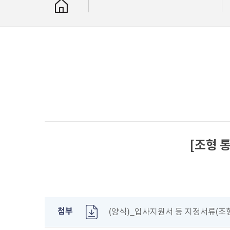
[조형 
첨부
(양식)_입사지원서 등 지정서류(조형