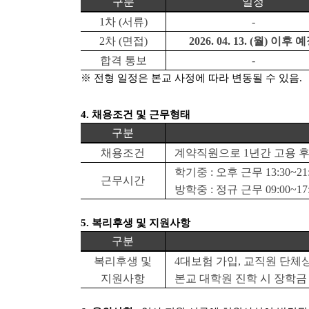
구분
일정
1
차
(
서류
)
-
2
차
(
면접
)
2026. 04. 13. (월
)
이후 예
합격 통보
-
※
전형 일정은 본교 사정에 따라 변동될 수 있음
.
4.
채용조건 및 근무형태
구분
채용조건
계약직원으로
1
년간 고용 
학기중
:
오후 근무
13:30~21
근무시간
방학중
:
정규 근무
09:00~17
5.
복리후생 및 지원사항
구분
복리후생 및
4
대보험 가입
,
교직원 단체
지원사항
본교 대학원 진학 시 장학금