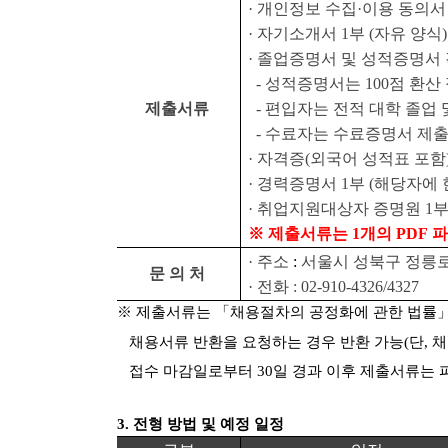
·
개인정보 수집
·
이용 동의서
·
자기소개서
1
부
(
자유 양식
)
·
졸업증명서 및 성적증명서 
-
성적증명서는
100
점 환산
제출서류
-
편입자는 전적 대학 졸업 
-
수료자는 수료증명서 제
·
자격증
(
외국어 성적표 포함
·
경력증명서
1
부
(
해당자에 
·
취업지원대상자 증명원
1
※
제출서류는
1
개의
PDF
파
·
주소
:
서울시 성북구 정릉
문 의 처
·
전화
: 02-910-4326/4327
※
제출서류는
「
채용절차의 공정화에 관한 법률
채용서류 반환을 요청하는 경우 반환 가능
(
단
,
채
접수 마감일로부터
30
일 경과 이후 제출서류는 
3.
전형 방법 및 예정 일정